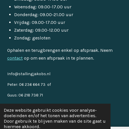
Woensdag: 09.00-17.00 uur
Donderdag: 09.00-21.00 uur
Vrijdag: 09.00-17.00 uur
Zaterdag: 09.00-12.00 uur
Zondag: gesloten
Ophalen en terugbrengen enkel op afspraak. Neem
contact
op om een afspraak in te plannen.
Info@stallingjakobs.nl
Peter: 06 236 664 73 of
Guus: 06 218 738 71
Klein-Vortum 6, 5827 AG
Vortum-Mullem
Deze website gebruikt cookies voor analyse-
© 2022 - 2026 Stalling Jakobs
doeleinden en/of het tonen van advertenties.
Powered by
JouwWeb
Door gebruik te blijven maken van de site gaat u
hiermee akkoord.