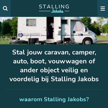
Ga
direct
naar
de
hoofdinhoud
Stal jouw caravan, camper,
auto, boot, vouwwagen
of
ander object veilig en
voordelig bij Stalling Jakobs
waarom Stalling Jakobs?